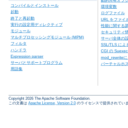
動的共有オブジェ
コンパイルとインストール
環境変数
起動
ログファイル
終了と再起動
URL をファ
実行の設定用ディレクティブ
性能に関する
モジュール
セキュリティ
マルチプロセッシングモジュール (MPM)
サーバ全体の
フィルタ
SSL/TLS に
ハンドラ
CGI の Suexe
Expression parser
mod_rewriteに
サーバとサポートプログラム
バーチャルホ
用語集
Copyright 2026 The Apache Software Foundation.
この文書は
Apache License, Version 2.0
のライセンスで提供されていま