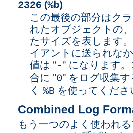
(
)
2326
%b
この最後の部分はクラ
れたオブジェクトの、
たサイズを表します
イアントに送られなか
値は "
" になります
-
合に "
" をログ収集
0
く
を使ってくださ
%B
Combined Log Form
もう一つのよく使われる書式