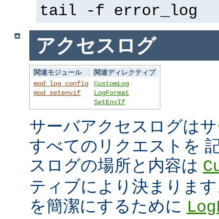
tail -f error_log
アクセスログ
関連モジュール
関連ディレクティブ
mod_log_config
CustomLog
mod_setenvif
LogFormat
SetEnvIf
サーバアクセスログはサ
すべてのリクエストを 
スログの場所と内容は
C
ティブにより決まります
を簡潔にするために
Log