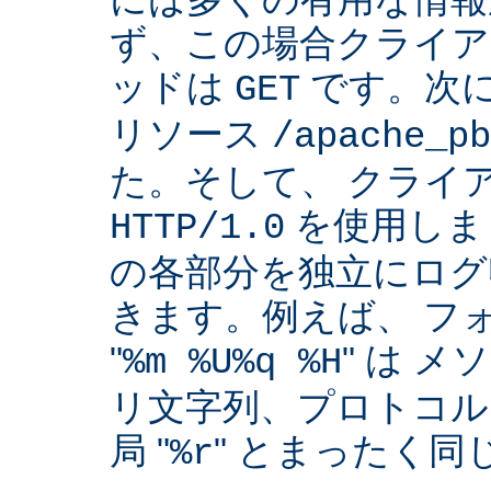
ず、この場合クライア
ッドは
です。次
GET
リソース
/apache_pb
た。そして、 クライ
を使用しま
HTTP/1.0
の各部分を独立にログ
きます。例えば、 フ
"
" は 
%m %U%q %H
リ文字列、プロトコル
局 "
" とまったく
%r