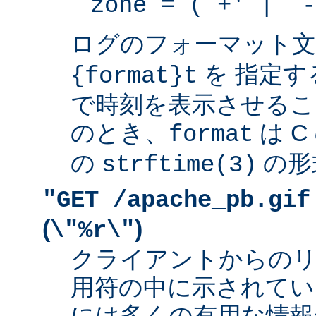
zone = (`+' | `-
ログのフォーマット
を 指定す
{format}t
で時刻を表示させるこ
のとき、
は 
format
の
の形
strftime(3)
"GET /apache_pb.gif
(
)
\"%r\"
クライアントからの
用符の中に示されてい
には多くの有用な情報