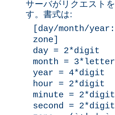
サーバがリクエストを
す。書式は:
[day/month/year:
zone]
day = 2*digit
month = 3*letter
year = 4*digit
hour = 2*digit
minute = 2*digit
second = 2*digit