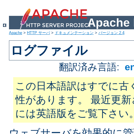
Apach
Apache
>
HTTP サーバ
>
ドキュメンテーション
>
バージョン 2.4
ログファイル
翻訳済み言語:
e
この日本語訳はすでに古
性があります。 最近更
には英語版をご覧下さい
ウェブサーバを効果的に管