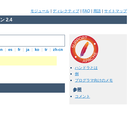
モジュール
|
ディレクティブ
|
FAQ
|
用語
|
サイトマップ
 2.4
en
|
es
|
fr
|
ja
|
ko
|
tr
|
zh-cn
ハンドラとは
例
プログラマ向けのメモ
参照
コメント