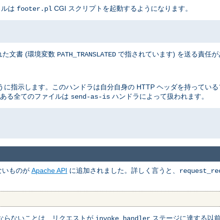
イルは
CGI スクリプトを起動するようになります。
footer.pl
た文書 (環境変数
で指されています) を送る責任
PATH_TRANSLATED
に指示します。このハンドラは自分自身の HTTP ヘッダを持ってい
ある全てのファイルは
ハンドラによって扱われます。
send-as-is
ないものが
Apache API
に追加されました。詳しく言うと、
request_re
ならないことは、リクエストが
ステージに達する以
invoke_handler