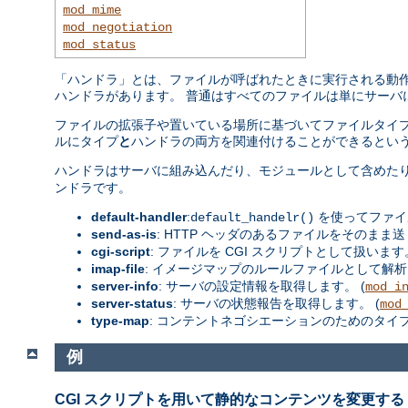
mod_mime
mod_negotiation
mod_status
「ハンドラ」とは、ファイルが呼ばれたときに実行される動作の
ハンドラがあります。 普通はすべてのファイルは単にサーバ
ファイルの拡張子や置いている場所に基づいてファイルタイプ
ルにタイプ
と
ハンドラの両方を関連付けることができるという
ハンドラはサーバに組み込んだり、モジュールとして含めた
ンドラです。
default-handler
:
を使ってファイ
default_handelr()
send-as-is
: HTTP ヘッダのあるファイルをそのまま送
cgi-script
: ファイルを CGI スクリプトとして扱います。
imap-file
: イメージマップのルールファイルとして解析
server-info
: サーバの設定情報を取得します。 (
mod_i
server-status
: サーバの状態報告を取得します。 (
mod
type-map
: コンテントネゴシエーションのためのタイ
例
CGI スクリプトを用いて静的なコンテンツを変更する