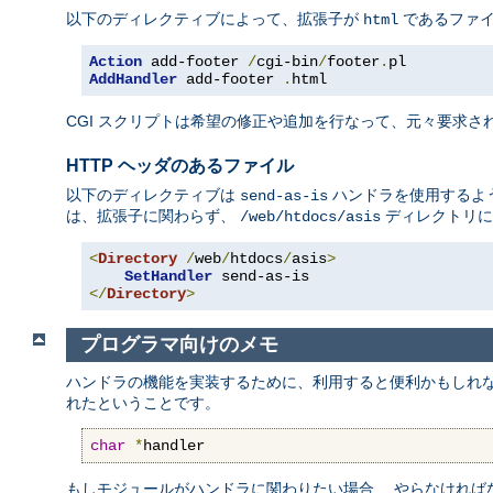
以下のディレクティブによって、拡張子が
であるファ
html
Action
 add-footer 
/
cgi-bin
/
footer
.
AddHandler
 add-footer 
.
html
CGI スクリプトは希望の修正や追加を行なって、元々要求され
HTTP ヘッダのあるファイル
以下のディレクティブは
ハンドラを使用するよう
send-as-is
は、拡張子に関わらず、
ディレクトリに
/web/htdocs/asis
<
Directory
/
web
/
htdocs
/
asis
>
SetHandler
</
Directory
>
プログラマ向けのメモ
ハンドラの機能を実装するために、利用すると便利かもしれ
れたということです。
char
*
handler
もしモジュールがハンドラに関わりたい場合、 やらなければ