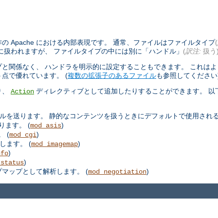
 Apache における内部表現です。 通常、ファイルはファイルタイプ
(
に扱われますが、 ファイルタイプの中には別に「ハンドル」
(
訳注:
扱う
と関係なく、 ハンドラを明示的に設定することもできます。 これは
点で優れています。 (
複数の拡張子のあるファイル
も参照してください
り、
ディレクティブとして追加したりすることができます。 以
Action
ルを送ります。 静的なコンテンツを扱うときにデフォルトで使用される
ります。 (
)
mod_asis
 (
)
mod_cgi
します。 (
)
mod_imagemap
)
nfo
)
_status
プマップとして解析します。 (
)
mod_negotiation