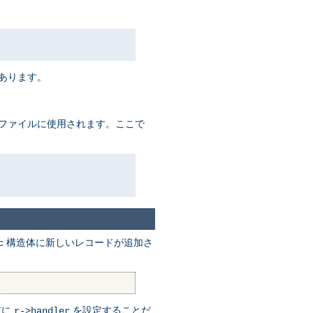
があります。
るファイルに使用されます。ここで
構造体に新しいレコードが追加さ
c
前に
を設定することだ
r->handler