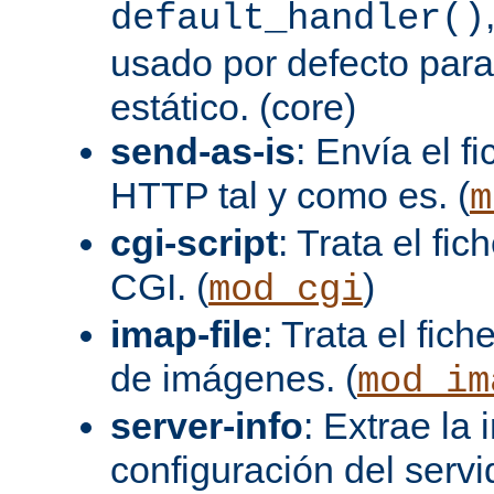
default_handler()
usado por defecto para
estático. (core)
send-as-is
: Envía el 
HTTP tal y como es. (
m
cgi-script
: Trata el fi
CGI. (
)
mod_cgi
imap-file
: Trata el fi
de imágenes. (
mod_im
server-info
: Extrae la
configuración del servid