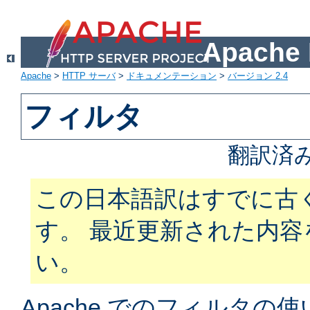
Apach
Apache
>
HTTP サーバ
>
ドキュメンテーション
>
バージョン 2.4
フィルタ
翻訳済
この日本語訳はすでに古
す。 最近更新された内
い。
Apache でのフィルタ