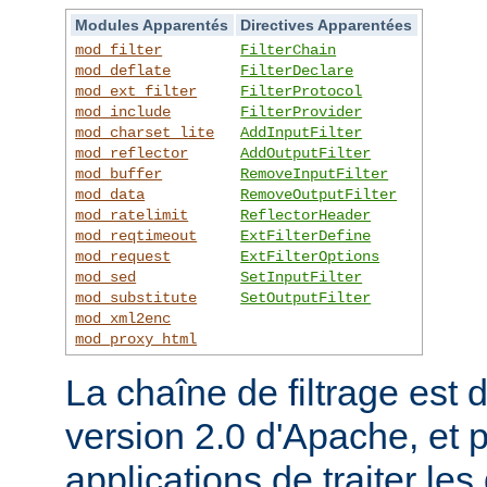
Modules Apparentés
Directives Apparentées
mod_filter
FilterChain
mod_deflate
FilterDeclare
mod_ext_filter
FilterProtocol
mod_include
FilterProvider
mod_charset_lite
AddInputFilter
mod_reflector
AddOutputFilter
mod_buffer
RemoveInputFilter
mod_data
RemoveOutputFilter
mod_ratelimit
ReflectorHeader
mod_reqtimeout
ExtFilterDefine
mod_request
ExtFilterOptions
mod_sed
SetInputFilter
mod_substitute
SetOutputFilter
mod_xml2enc
mod_proxy_html
La chaîne de filtrage est 
version 2.0 d'Apache, et 
applications de traiter le