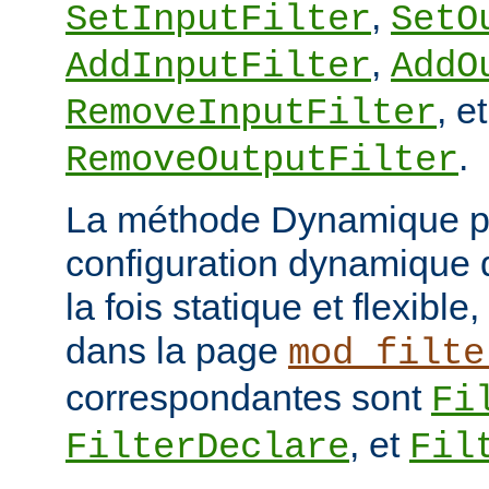
,
SetInputFilter
SetO
,
AddInputFilter
AddO
, et
RemoveInputFilter
.
RemoveOutputFilter
La méthode Dynamique p
configuration dynamique de
la fois statique et flexibl
dans la page
mod_filte
correspondantes sont
Fi
, et
FilterDeclare
Fil