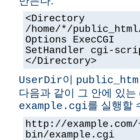
만든다.
<Directory
/home/*/public_html
Options ExecCGI
SetHandler cgi-scri
</Directory>
이
UserDir
public_htm
다음과 같이 그 안에 있는 
를 실행할 
example.cgi
http://example.com/
bin/example.cgi