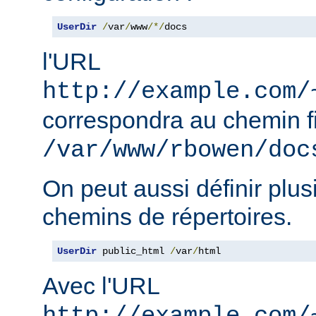
UserDir
/
var
/
www
/*/
docs
l'URL
http://example.com/
correspondra au chemin f
/var/www/rbowen/doc
On peut aussi définir plus
chemins de répertoires.
UserDir
 public_html 
/
var
/
html
Avec l'URL