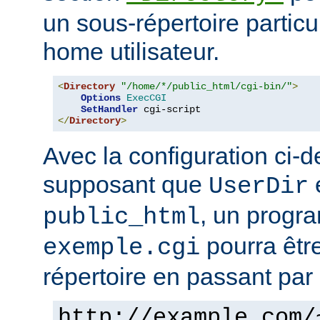
un sous-répertoire particul
home utilisateur.
<
Directory
"/home/*/public_html/cgi-bin/"
>
Options
ExecCGI
SetHandler
</
Directory
>
Avec la configuration ci-d
supposant que
e
UserDir
, un prog
public_html
pourra êtr
exemple.cgi
répertoire en passant par 
http://example.com/