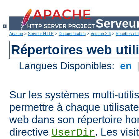
Serveu
Apache
>
Serveur HTTP
>
Documentation
>
Version 2.4
>
Recettes et t
Répertoires web util
Langues Disponibles:
en
Sur les systèmes multi-utili
permettre à chaque utilisate
web dans son répertoire hom
directive
. Les vis
UserDir