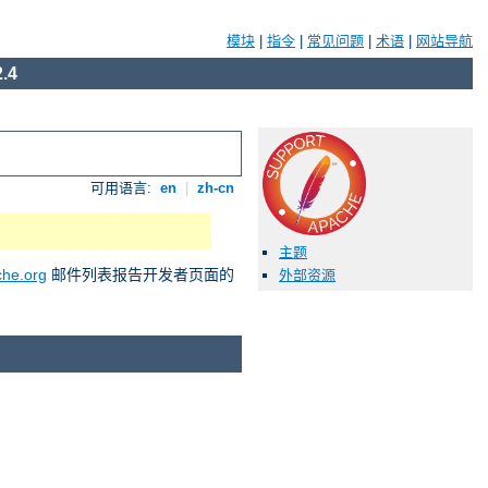
模块
|
指令
|
常见问题
|
术语
|
网站导航
.4
可用语言:
en
|
zh-cn
主题
he.org
邮件列表报告开发者页面的
外部资源