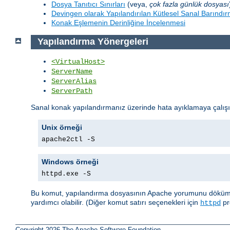
Dosya Tanıtıcı Sınırları
(veya,
çok fazla günlük dosyası
Devingen olarak Yapılandırılan Kütlesel Sanal Barındı
Konak Eşlemenin Derinliğine İncelenmesi
Yapılandırma Yönergeleri
<VirtualHost>
ServerName
ServerAlias
ServerPath
Sanal konak yapılandırmanız üzerinde hata ayıklamaya çalış
Unix örneği
apache2ctl -S
Windows örneği
httpd.exe -S
Bu komut, yapılandırma dosyasının Apache yorumunu dökümler. 
yardımcı olabilir. (Diğer komut satırı seçenekleri için
pr
httpd
Copyright 2026 The Apache Software Foundation.