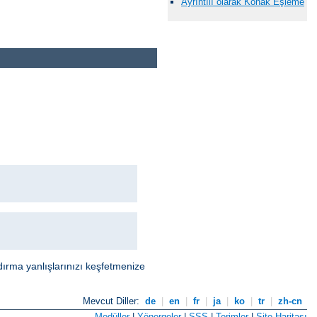
Ayrıntılı olarak Konak Eşleme
dırma yanlışlarınızı keşfetmenize
Mevcut Diller:
de
|
en
|
fr
|
ja
|
ko
|
tr
|
zh-cn
Modüller
|
Yönergeler
|
SSS
|
Terimler
|
Site Haritası