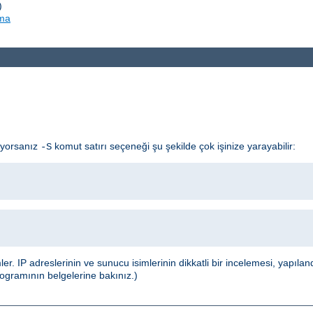
)
rma
ıyorsanız
komut satırı seçeneği şu şekilde çok işinize yarayabilir:
-S
IP adreslerinin ve sunucu isimlerinin dikkatli bir incelemesi, yapılan
ogramının belgelerine bakınız.)