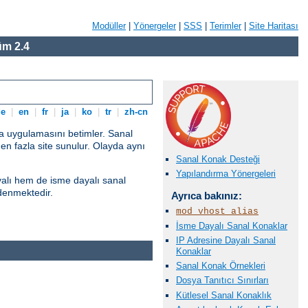
Modüller
|
Yönergeler
|
SSS
|
Terimler
|
Site Haritası
m 2.4
de
|
en
|
fr
|
ja
|
ko
|
tr
|
zh-cn
ma uygulamasını betimler. Sanal
rden fazla site sunulur. Olayda aynı
Sanal Konak Desteği
Yapılandırma Yönergeleri
yalı hem de isme dayalı sanal
denmektedir.
Ayrıca bakınız:
mod_vhost_alias
İsme Dayalı Sanal Konaklar
IP Adresine Dayalı Sanal
Konaklar
Sanal Konak Örnekleri
Dosya Tanıtıcı Sınırları
Kütlesel Sanal Konaklık