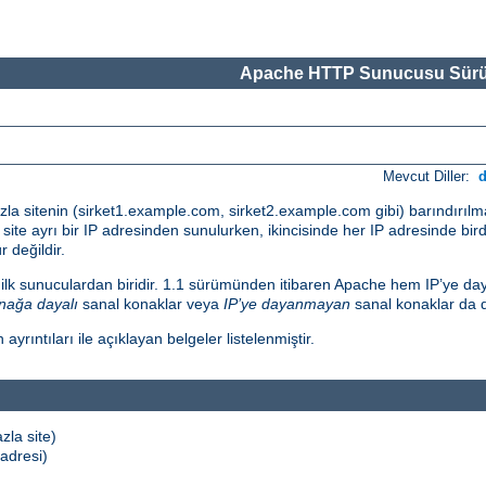
Apache HTTP Sunucusu Sürü
Mevcut Diller:
fazla sitenin (sirket1.example.com, sirket2.example.com gibi) barındırıl
her site ayrı bir IP adresinden sunulurken, ikincisinde her IP adresinde bi
 değildir.
 ilk sunuculardan biridir. 1.1 sürümünden itibaren Apache hem IP’ye da
nağa dayalı
sanal konaklar veya
IP’ye dayanmayan
sanal konaklar da 
ntıları ile açıklayan belgeler listelenmiştir.
zla site)
 adresi)