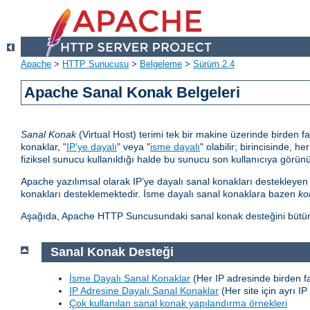
Apache
>
HTTP Sunucusu
>
Belgeleme
>
Sürüm 2.4
Apache Sanal Konak Belgeleri
Sanal Konak
(Virtual Host) terimi tek bir makine üzerinde birden 
konaklar, "
IP’ye dayalı
" veya "
isme dayalı
" olabilir; birincisinde, 
fiziksel sunucu kullanıldığı halde bu sunucu son kullanıcıya görünür
Apache yazılımsal olarak IP’ye dayalı sanal konakları destekleyen
konakları desteklemektedir. İsme dayalı sanal konaklara bazen
ko
Aşağıda, Apache HTTP Suncusundaki sanal konak desteğini bütün ayrı
Sanal Konak Desteği
İsme Dayalı Sanal Konaklar
(Her IP adresinde birden fa
IP Adresine Dayalı Sanal Konaklar
(Her site için ayrı IP
Çok kullanılan sanal konak yapılandırma örnekleri