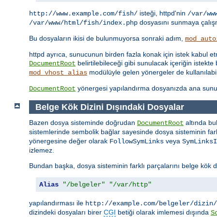
isteği, httpd'nin
http://www.example.com/fish/
/var/ww
dosyasını sunmaya çalışm
/var/www/html/fish/index.php
Bu dosyaların ikisi de bulunmuyorsa sonraki adım,
mod_auto
httpd ayrıca, sunucunun birden fazla konak için istek kabul 
belirtilebileceği gibi sunulacak içeriğin iste
DocumentRoot
modülüyle gelen yönergeler de kullanılabil
mod_vhost_alias
yönergesi yapılandırma dosyanızda ana sunu
DocumentRoot
Belge Kök Dizini Dışındaki Dosyalar
Bazen dosya sisteminde doğrudan
altında bu
DocumentRoot
sistemlerinde sembolik bağlar sayesinde dosya sisteminin farkl
yönergesine değer olarak
veya
FollowSymLinks
SymLinksI
izlemez.
Bundan başka, dosya sisteminin farklı parçalarını belge kök d
Alias
"/belgeler"
"/var/http"
yapılandırması ile
http://example.com/belgeler/dizin/
dizindeki dosyaları birer
CGI
betiği olarak imlemesi dışında
S