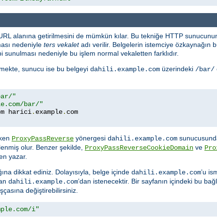
 URL alanına getirilmesini de mümkün kılar. Bu tekniğe HTTP sunucunun
ması nedeniyle
ters vekalet
adı verilir. Belgelerin istemciye özkaynağı
i sunulması nedeniyle bu işlem normal vekaletten farklıdır.
temekte, sunucu ise bu belgeyi
üzerindeki
dahili.example.com
/bar/
bar/"
le.com/bar/"
om harici
.
example
.
rken
yönergesi
sunucusunda
ProxyPassReverse
dahili.example.com
lenmiş olur. Benzer şekilde,
ve
ProxyPassReverseCookieDomain
Pro
en yazar.
ına dikkat ediniz. Dolayısıyla, belge içinde
’u is
dahili.example.com
dan
’dan istenecektir. Bir sayfanın içindeki bu bağla
dahili.example.com
asına değiştirebilirsiniz.
mple.com/i"