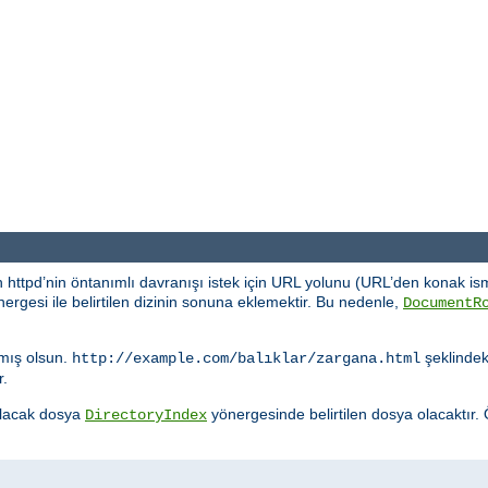
 httpd’nin öntanımlı davranışı istek için URL yolunu (URL’den konak ism
ergesi ile belirtilen dizinin sonuna eklemektir. Bu nedenle,
DocumentR
mış olsun.
şeklindeki
http://example.com/balıklar/zargana.html
r.
nulacak dosya
yönergesinde belirtilen dosya olacaktır.
DirectoryIndex