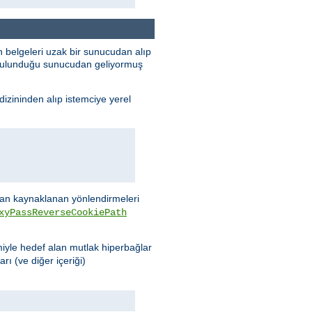
 belgeleri uzak bir sunucudan alıp
n bulunduğu sunucudan geliyormuş
dizininden alıp istemciye yerel
n kaynaklanan yönlendirmeleri
xyPassReverseCookiePath
miyle hedef alan mutlak hiperbağlar
rı (ve diğer içeriği)