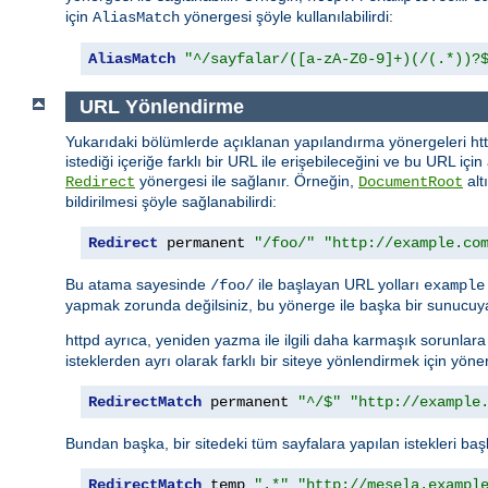
için
yönergesi şöyle kullanılabilirdi:
AliasMatch
AliasMatch
"^/sayfalar/([a-zA-Z0-9]+)(/(.*))?
URL Yönlendirme
Yukarıdaki bölümlerde açıklanan yapılandırma yönergeleri http
istediği içeriğe farklı bir URL ile erişebileceğini ve bu URL içi
yönergesi ile sağlanır. Örneğin,
alt
Redirect
DocumentRoot
bildirilmesi şöyle sağlanabilirdi:
Redirect
 permanent 
"/foo/"
"http://example.co
Bu atama sayesinde
ile başlayan URL yolları
/foo/
example
yapmak zorunda değilsiniz, bu yönerge ile başka bir sunucuya
httpd ayrıca, yeniden yazma ile ilgili daha karmaşık sorunla
isteklerden ayrı olarak farklı bir siteye yönlendirmek için yöner
RedirectMatch
 permanent 
"^/$"
"http://example
Bundan başka, bir sitedeki tüm sayfalara yapılan istekleri başk
RedirectMatch
 temp 
".*"
"http://mesela.exampl