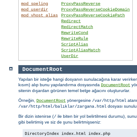
mod_speling
ProxyPassReverse
mod_userdir
ProxyPassReverseCookieDomain
mod_vhost_alias
ProxyPassReverseCookiePath
Redirect
RedirectMatch
RewriteCond
RewriteRule
ScriptAlias
ScriptAliasMatch
UserDir
DocumentRoot
Yapılan bir isteğe hangi dosyanın sunulacağına karar verirken
kısım) alıp bunu yapılandırma dosyasında
yön
DocumentRoot
sitenin dışardan görünen temel belge ağacını oluştururlar.
Örneğin,
yönergesine
atan
DocumentRoot
/var/http/html
dosyası sunulu
/var/http/html/balıklar/zargana.html
Bir dizin istenirse (
ile biten bir yol belirtilmesi durumu), su
/
gibi belirtimiş ve siz de şunu belirtmişseniz:
DirectoryIndex index.html index.php