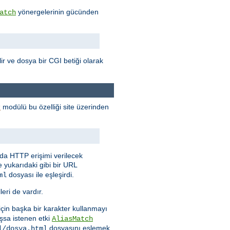
yönergelerinin gücünden
atch
ilir ve dosya bir CGI betiği olarak
modülü bu özelliği site üzerinden
r
nda HTTP erişimi verilecek
e yukarıdaki gibi bir URL
dosyası ile eşleşirdi.
ml
eri de vardır.
 için başka bir karakter kullanmayı
şsa istenen etki
AliasMatch
dosyasını eşlemek
l/dosya.html