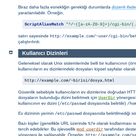
Biraz daha fazla esnekliğin gerektiği durumlarda
düzenli ifade
yararlanılabilir. Örneğin,
ScriptAliasMatch
"^/~([a-zA-Z0-9]+)/cgi-bin/(
satırı sayesinde
http://example.com/~user/cgi-bin/be
çalıştırılırdı.
Kullanıcı Dizinleri
Geleneksel olarak Unix sistemlerinde belli bir kullanıcının (ör
kullanıcıların ev dizinlerindeki dosyaları kişisel sayfalar ola
http://example.com/~birisi/dosya.html
Güvenlik sebebiyle kullanıcıların ev dizinlerine doğrudan HTT
dosyaların bulunduğu dizini belirtmek için
yönergesi 
UserDir
kullanıcının ev dizini (
dosyasında belirtilir)
/etc/passwd
/ho
Ev dizininin yerinin
dosyasında belirtilmediği s
/etc/passwd
Bazı kişiler (genellikle URL üzerinde
olarak kodlanması seb
%7e
tercih edebilirler. Bu işlevsellik
tarafından destek
mod_userdir
yönergesi ile sağlanabilir. Örneğin,
http://example.com/s