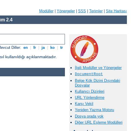
Modüller
|
Yönergeler
|
SSS
|
Terimler
|
Site Haritası
m 2.4
evcut Diller:
en
|
fr
|
ja
|
ko
|
tr
l kullanıldığı açıklanmaktadır.
İlgili Modüller ve Yönergeler
DocumentRoot
Belge Kök Dizini Dışındaki
Dosyalar
Kullanıcı Dizinleri
URL Yönlendirme
Karşı Vekil
Yeniden Yazma Motoru
Dosya orada yok
Diğer URL Eşleme Modülleri