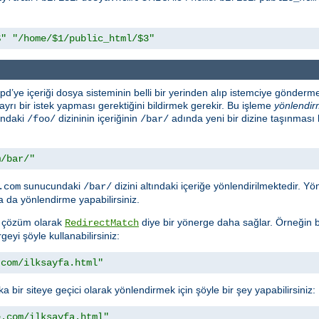
$"
"/home/$1/public_html/$3"
d’ye içeriği dosya sisteminin belli bir yerinden alıp istemciye gönderme
n ayrı bir istek yapması gerektiğini bildirmek gerekir. Bu işleme
yönlendi
ındaki
dizininin içeriğinin
adında yeni bir dizine taşınması
/foo/
/bar/
m/bar/"
sunucundaki
dizini altındaki içeriğe yönlendirilmektedir. 
.com
/bar/
 da yönlendirme yapabilirsiniz.
ra çözüm olarak
diye bir yönerge daha sağlar. Örneğin bi
RedirectMatch
geyi şöyle kullanabilirsiniz:
.com/ilksayfa.html"
a bir siteye geçici olarak yönlendirmek için şöyle bir şey yapabilirsiniz:
e.com/ilksayfa.html"