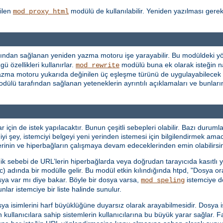
ilen
modülü de kullanılabilir. Yeniden yazılması gere
mod_proxy_html
ından sağlanan yeniden yazma motoru işe yarayabilir. Bu modüldeki yön
ü özellikleri kullanırlar.
modülü buna ek olarak isteğin n
mod_rewrite
en yazma motoru yukarıda değinilen üç eşleşme türünü de uygulayabilecek
dülü tarafından sağlanan yeteneklerin ayrıntılı açıklamaları ve bunların 
in de istek yapılacaktır. Bunun çeşitli sebepleri olabilir. Bazı durumlar
iyi şey, istemciyi belgeyi yeni yerinden istemesi için bilgilendirmek ama
mlerinin ve hiperbağların çalışmaya devam edeceklerinden emin olabilirsin
dik sebebi de URL’lerin hiperbağlarda veya doğrudan tarayıcıda kasıtlı ya
c) adında bir modülle gelir. Bu modül etkin kılındığında htpd, "Dosya o
sya var mı diye bakar. Böyle bir dosya varsa,
istemciye do
mod_speling
ar istemciye bir liste halinde sunulur.
sya isimlerini harf büyüklüğüne duyarsız olarak arayabilmesidir. Dosya
n kullanıcılara sahip sistemlerin kullanıcılarına bu büyük yarar sağlar