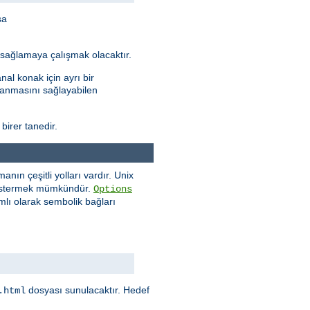
sa
ı sağlamaya çalışmak olacaktır.
al konak için ayrı bir
ptanmasını sağlayabilen
 birer tanedir.
ın çeşitli yolları vardır. Unix
göstermek mümkündür.
Options
mlı olarak sembolik bağları
dosyası sunulacaktır. Hedef
.html