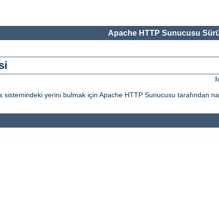
Apache HTTP Sunucusu Sürü
si
M
ya sistemindeki yerini bulmak için Apache HTTP Sunucusu tarafından nası