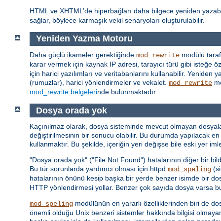
HTML ve XHTML’de hiperbağları daha bilgece yeniden yazab
sağlar, böylece karmaşık vekil senaryoları oluşturulabilir.
Yeniden Yazma Motoru
Daha güçlü ikameler gerektiğinde
modülü taraf
mod_rewrite
karar vermek için kaynak IP adresi, tarayıcı türü gibi isteğe özg
için harici yazılımları ve veritabanlarını kullanabilir. Yenid
(rumuzlar), harici yönlendirmeler ve vekalet.
mo
mod_rewrite
mod_rewrite belgeleri
nde bulunmaktadır.
Dosya orada yok
Kaçınılmaz olarak, dosya sisteminde mevcut olmayan dosyalar iç
değiştirilmesinin bir sonucu olabilir. Bu durumda yapılacak en 
kullanmaktır. Bu şekilde, içeriğin yeri değişse bile eski yer i
"Dosya orada yok" ("File Not Found") hatalarının diğer bir bil
Bu tür sorunlarda yardımcı olması için httpd
(si
mod_speling
hatalarının önünü kesip başka bir yerde benzer isimde bir do
HTTP yönlendirmesi yollar. Benzer çok sayıda dosya varsa bunl
modülünün en yararlı özelliklerinden biri de do
mod_speling
önemli olduğu Unix benzeri sistemler hakkında bilgisi olmaya