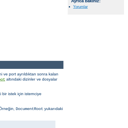
Ayrıca bakınız:
Yorumlar
i ve port ayrıldıktan sonra kalan
altındaki dizinler ve dosyalar
oot
 bir istek için istemciye
 Örneğin,
yukarıdaki
DocumentRoot