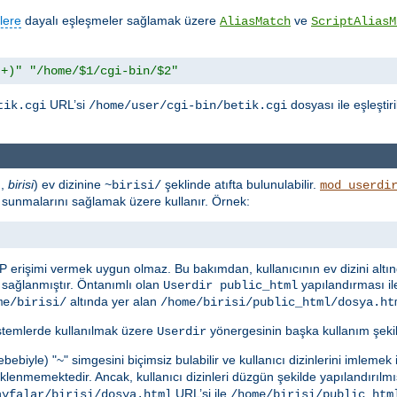
lere
dayalı eşleşmeler sağlamak üzere
ve
AliasMatch
ScriptAliasM
.+)"
"/home/$1/cgi-bin/$2"
URL’si
dosyası ile eşleştir
tik.cgi
/home/user/cgi-bin/betik.cgi
n,
birisi
) ev dizinine
şeklinde atıfta bulunulabilir.
~birisi/
mod_userdi
rak sunmalarını sağlamak üzere kullanır. Örnek:
P erişimi vermek uygun olmaz. Bu bakımdan, kullanıcının ev dizini altı
sağlanmıştır. Öntanımlı olan
yapılandırması il
Userdir public_html
altında yer alan
me/birisi/
/home/birisi/public_html/dosya.ht
istemlerde kullanılmak üzere
yönergesinin başka kullanım şekill
Userdir
ebiyle) "~" simgesini biçimsiz bulabilir ve kullanıcı dizinlerini imlemek
lenmemektedir. Ancak, kullanıcı dizinleri düzgün şekilde yapılandırılmı
URL’si ile
ayfalar/birisi/dosya.html
/home/birisi/public_htm