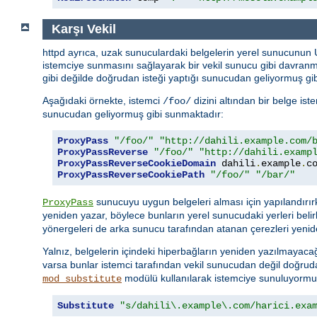
Karşı Vekil
httpd ayrıca, uzak sunuculardaki belgelerin yerel sunucunun
istemciye sunmasını sağlayarak bir vekil sunucu gibi davran
gibi değilde doğrudan isteği yaptığı sunucudan geliyormuş gib
Aşağıdaki örnekte, istemci
dizini altından bir belge is
/foo/
sunucudan geliyormuş gibi sunmaktadır:
ProxyPass
"/foo/"
"http://dahili.example.com/
ProxyPassReverse
"/foo/"
"http://dahili.examp
ProxyPassReverseCookieDomain
 dahili
.
example
.
c
ProxyPassReverseCookiePath
"/foo/"
"/bar/"
sunucuyu uygun belgeleri alması için yapılandırı
ProxyPass
yeniden yazar, böylece bunların yerel sunucudaki yerleri belir
yönergeleri de arka sunucu tarafından atanan çerezleri yenid
Yalnız, belgelerin içindeki hiperbağların yeniden yazılmayacağ
varsa bunlar istemci tarafından vekil sunucudan değil doğru
modülü kullanılarak istemciye sunuluyormuşç
mod_substitute
Substitute
"s/dahili\.example\.com/harici.exa