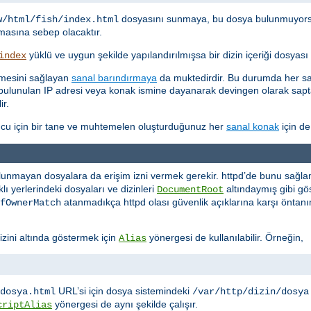
dosyasını sunmaya, bu dosya bulunmuyor
w/html/fish/index.html
asına sebep olacaktır.
yüklü ve uygun şekilde yapılandırılmışsa bir dizin içeriği dosyas
index
etmesini sağlayan
sanal barındırmaya
da muktedirdir. Bu durumda her san
kte bulunulan IP adresi veya konak ismine dayanarak devingen olarak sa
ir.
cu için bir tane ve muhtemelen oluşturduğunuz her
sanal konak
için de
lunmayan dosyalara da erişim izni vermek gerekir. httpd’de bunu sağlaman
ı yerlerindeki dosyaları ve dizinleri
altındaymış gibi 
DocumentRoot
atanmadıkça httpd olası güvenlik açıklarına karşı öntanı
fOwnerMatch
izini altında göstermek için
yönergesi de kullanılabilir. Örneğin,
Alias
URL’si için dosya sistemindeki
dosya.html
/var/http/dizin/dosya
yönergesi de aynı şekilde çalışır.
criptAlias