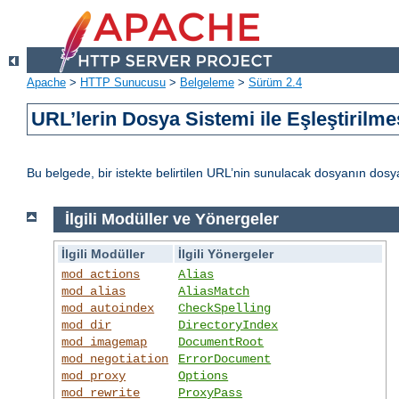
Apache
>
HTTP Sunucusu
>
Belgeleme
>
Sürüm 2.4
URL’lerin Dosya Sistemi ile Eşleştirilme
Bu belgede, bir istekte belirtilen URL’nin sunulacak dosyanın dos
İlgili Modüller ve Yönergeler
İlgili Modüller
İlgili Yönergeler
mod_actions
Alias
mod_alias
AliasMatch
mod_autoindex
CheckSpelling
mod_dir
DirectoryIndex
mod_imagemap
DocumentRoot
mod_negotiation
ErrorDocument
mod_proxy
Options
mod_rewrite
ProxyPass