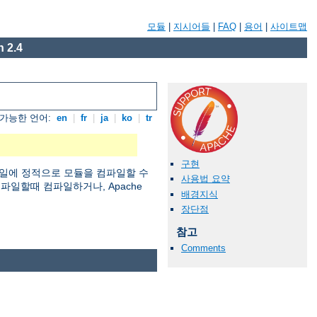
모듈
|
지시어들
|
FAQ
|
용어
|
사이트맵
 2.4
가능한 언어:
en
|
fr
|
ja
|
ko
|
tr
구현
일에 정적으로 모듈을 컴파일할 수
사용법 요약
 컴파일할때 컴파일하거나, Apache
배경지식
장단점
참고
Comments