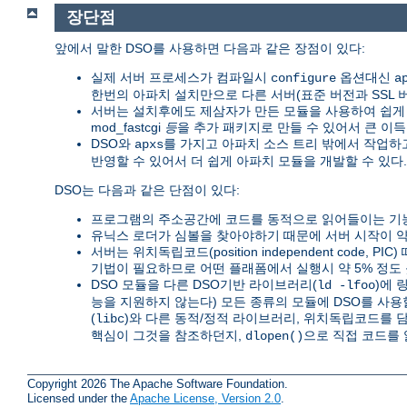
장단점
앞에서 말한 DSO를 사용하면 다음과 같은 장점이 있다:
실제 서버 프로세스가 컴파일시
옵션대신
configure
a
한번의 아파치 설치만으로 다른 서버(표준 버전과 SSL 버전,
서버는 설치후에도 제삼자가 만든 모듈을 사용하여 쉽게 확장
mod_fastcgi
등
을 추가 패키지로 만들 수 있어서 큰 이득
DSO와
를 가지고 아파치 소스 트리 밖에서 작업
apxs
반영할 수 있어서 더 쉽게 아파치 모듈을 개발할 수 있다.
DSO는 다음과 같은 단점이 있다:
프로그램의 주소공간에 코드를 동적으로 읽어들이는 기능
유닉스 로더가 심볼을 찾아야하기 때문에 서버 시작이 약 
서버는 위치독립코드(position independent code, PI
기법이 필요하므로 어떤 플래폼에서 실행시 약 5% 정도 
DSO 모듈을 다른 DSO기반 라이브러리(
)에 
ld -lfoo
능을 지원하지 않는다) 모든 종류의 모듈에 DSO를 사용
(
)와 다른 동적/정적 라이브러리, 위치독립코드를 
libc
핵심이 그것을 참조하던지,
으로 직접 코드를 
dlopen()
Copyright 2026 The Apache Software Foundation.
Licensed under the
Apache License, Version 2.0
.