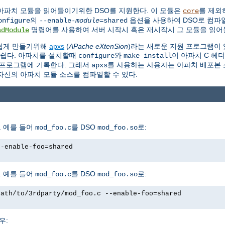
아파치 모듈을 읽어들이기위한 DSO를 지원한다. 이 모듈은
를 제외
core
의
옵션을 사용하여 DSO로 컴파일
onfigure
--enable-
module
=shared
명령어를 사용하여 서버 시작시 혹은 재시작시 그 모듈을 읽어들
adModule
 쉽게 만들기위해
apxs
(
APache eXtenSion
)라는 새로운 지원 프로그램이 
 쉽다. 아파치를 설치할때
와
이 아파치 C 헤
configure
make install
프로그램에 기록한다. 그래서
를 사용하는 사용자는 아파치 배포본 소
apxs
자신의 아파치 모듈 소스를 컴파일할 수 있다.
 예를 들어
를 DSO
로:
mod_foo.c
mod_foo.so
--enable-foo=shared
 예를 들어
를 DSO
로:
mod_foo.c
mod_foo.so
path/to/3rdparty/mod_foo.c --enable-foo=shared
우: