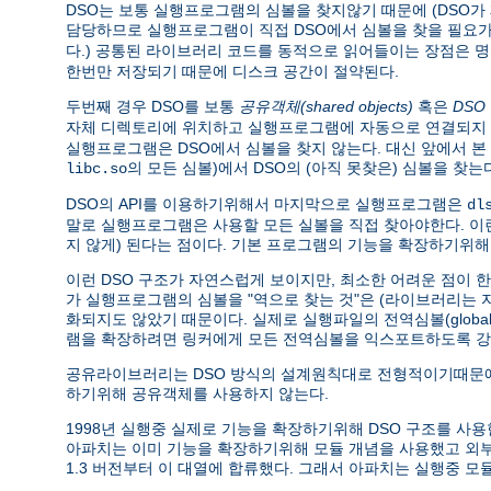
DSO는 보통 실행프로그램의 심볼을 찾지않기 때문에 (DSO
담당하므로 실행프로그램이 직접 DSO에서 심볼을 찾을 필요가 
다.) 공통된 라이브러리 코드를 동적으로 읽어들이는 장점은 
한번만 저장되기 때문에 디스크 공간이 절약된다.
두번째 경우 DSO를 보통
공유객체(shared objects)
혹은
DSO
자체 디렉토리에 위치하고 실행프로그램에 자동으로 연결되지 
실행프로그램은 DSO에서 심볼을 찾지 않는다. 대신 앞에서 
의 모든 심볼)에서 DSO의 (아직 못찾은) 심볼을 
libc.so
DSO의 API를 이용하기위해서 마지막으로 실행프로그램은
dl
말로 실행프로그램은 사용할 모든 실볼을 직접 찾아야한다. 
지 않게) 된다는 점이다. 기본 프로그램의 기능을 확장하기위해
이런 DSO 구조가 자연스럽게 보이지만, 최소한 어려운 점이 
가 실행프로그램의 심볼을 "역으로 찾는 것"은 (라이브러리는
화되지도 않았기 때문이다. 실제로 실행파일의 전역심볼(global 
램을 확장하려면 링커에게 모든 전역심볼을 익스포트하도록 강
공유라이브러리는 DSO 방식의 설계원칙대로 전형적이기때문에
하기위해 공유객체를 사용하지 않는다.
1998년 실행중 실제로 기능을 확장하기위해 DSO 구조를 사용한 소프트
아파치는 이미 기능을 확장하기위해 모듈 개념을 사용했고 
1.3 버전부터 이 대열에 합류했다. 그래서 아파치는 실행중 