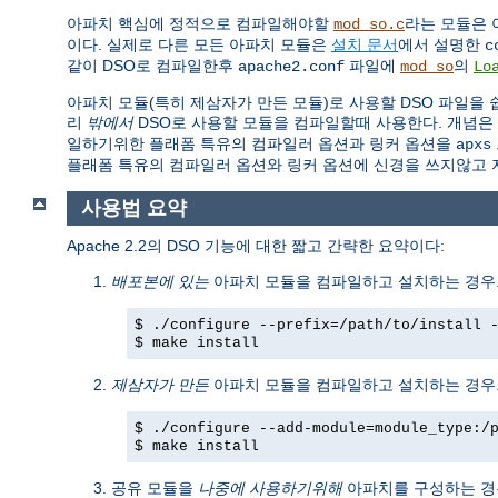
아파치 핵심에 정적으로 컴파일해야할
라는 모듈은 
mod_so.c
이다. 실제로 다른 모든 아파치 모듈은
설치 문서
에서 설명한
c
같이 DSO로 컴파일한후
파일에
의
apache2.conf
mod_so
Lo
아파치 모듈(특히 제삼자가 만든 모듈)로 사용할 DSO 파일을
리
밖에서
DSO로 사용할 모듈을 컴파일할때 사용한다. 개념은
일하기위한 플래폼 특유의 컴파일러 옵션과 링커 옵션을
apxs
플래폼 특유의 컴파일러 옵션와 링커 옵션에 신경을 쓰지않고 
사용법 요약
Apache 2.2의 DSO 기능에 대한 짧고 간략한 요약이다:
배포본에 있는
아파치 모듈을 컴파일하고 설치하는 경우.
$ ./configure --prefix=/path/to/install 
$ make install
제삼자가 만든
아파치 모듈을 컴파일하고 설치하는 경우.
$ ./configure --add-module=module_type:/
$ make install
공유 모듈을
나중에 사용하기위해
아파치를 구성하는 경