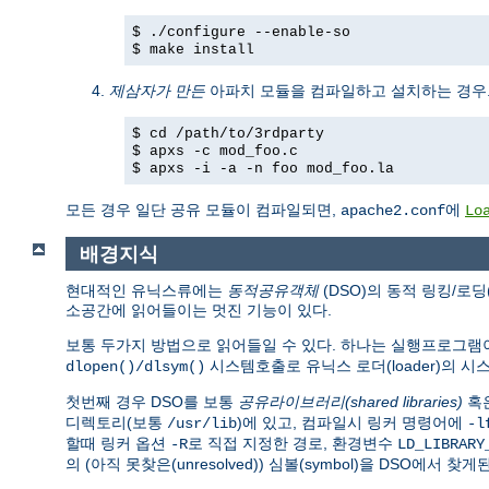
$ ./configure --enable-so
$ make install
제삼자가 만든
아파치 모듈을 컴파일하고 설치하는 경우
$ cd /path/to/3rdparty
$ apxs -c mod_foo.c
$ apxs -i -a -n foo mod_foo.la
모든 경우 일단 공유 모듈이 컴파일되면,
에
apache2.conf
Lo
배경지식
현대적인 유닉스류에는
동적공유객체
(DSO)의 동적 링킹/로딩
소공간에 읽어들이는 멋진 기능이 있다.
보통 두가지 방법으로 읽어들일 수 있다. 하나는 실행프로그
시스템호출로 유닉스 로더(loader)의 
dlopen()/dlsym()
첫번째 경우 DSO를 보통
공유라이브러리(shared libraries)
혹
디렉토리(보통
)에 있고, 컴파일시 링커 명령어에
/usr/lib
-l
할때 링커 옵션
로 직접 지정한 경로, 환경변수
-R
LD_LIBRARY
의 (아직 못찾은(unresolved)) 심볼(symbol)을 DSO에서 찾게