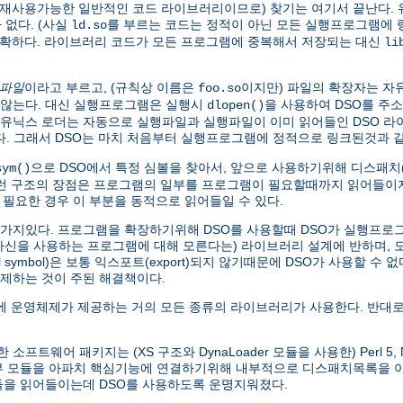
가 재사용가능한 일반적인 코드 라이브러리이므로) 찾기는 여기서 끝난다. 
없다. (사실
를 부르는 코드는 정적이 아닌 모든 실행프로그램에
ld.so
명확하다. 라이브러리 코드가 모든 프로그램에 중복해서 저장되는 대신
li
 파일
이라고 부르고, (규칙상 이름은
이지만) 파일의 확장자는 자
foo.so
않는다. 대신 실행프로그램은 실행시
을 사용하여 DSO를 주
dlopen()
본 유닉스 로더는 자동으로 실행파일과 실행파일이 이미 읽어들인 DSO 
찾는다. 그래서 DSO는 마치 처음부터 실행프로그램에 정적으로 링크된것과
으로 DSO에서 특정 심볼을 찾아서, 앞으로 사용하기위해 디스패치(di
sym()
이런 구조의 장점은 프로그램의 일부를 프로그램이 필요할때까지 읽어들이지
 필요한 경우 이 부분을 동적으로 읽어들일 수 있다.
한가지있다. 프로그램을 확장하기위해 DSO를 사용할때 DSO가 실행프로그램
 자신을 사용하는 프로그램에 대해 모른다는) 라이브러리 설계에 반하며,
symbol)은 보통 익스포트(export)되지 않기때문에 DSO가 사용할 수 
제하는 것이 주된 해결책이다.
 운영체제가 제공하는 거의 모든 종류의 라이브러리가 사용한다. 반대로
웨어 패키지는 (XS 구조와 DynaLoader 모듈을 사용한) Perl 5, Net
외부 모듈을 아파치 핵심기능에 연결하기위해 내부적으로 디스패치목록을
모듈을 읽어들이는데 DSO를 사용하도록 운명지워졌다.