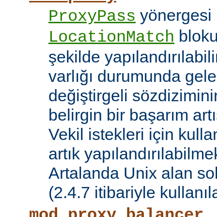
yönergesi 
ProxyPass
bloku
LocationMatch
şekilde yapılandırılabil
varlığı durumunda gele
değiştirgeli sözdizimin
belirgin bir başarım artı
Vekil istekleri için kul
artık yapılandırılabilmek
Artalanda Unix alan sok
(2.4.7 itibariyle kullanıla
mod_proxy_balancer