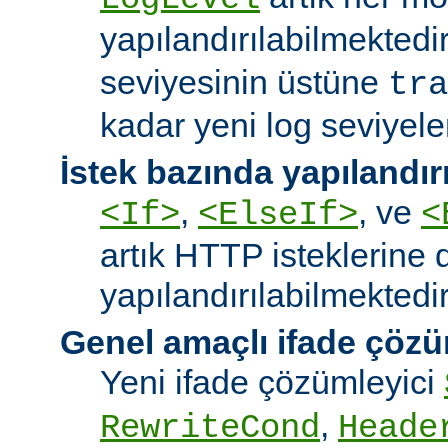
yapılandırılabilmektedi
seviyesinin üstüne
tra
kadar yeni log seviyeler
İstek bazında yapılandı
,
, ve
<If>
<ElseIf>
<
artık HTTP isteklerine 
yapılandırılabilmektedir
Genel amaçlı ifade çözü
Yeni ifade çözümleyici
,
RewriteCond
Heade