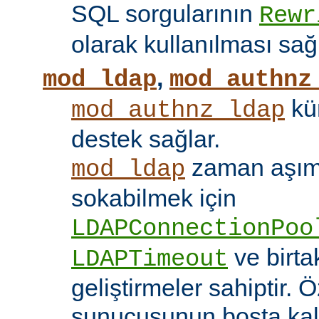
SQL sorgularının
Rewr
olarak kullanılması sağ
,
mod_ldap
mod_authnz
kü
mod_authnz_ldap
destek sağlar.
zaman aşıml
mod_ldap
sokabilmek için
LDAPConnectionPoo
ve birt
LDAPTimeout
geliştirmeler sahiptir. 
sunucusunun boşta kalm