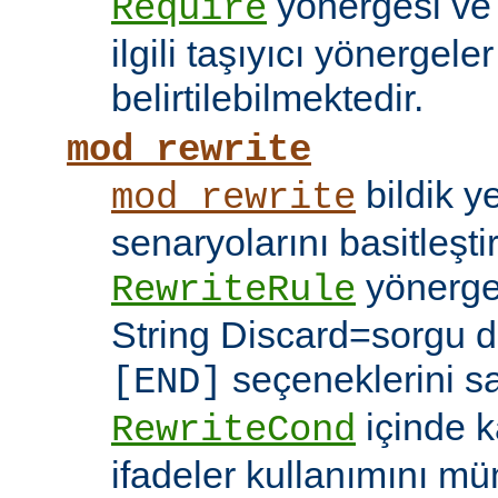
yönergesi v
Require
ilgili taşıyıcı yönergele
belirtilebilmektedir.
mod_rewrite
bildik 
mod_rewrite
senaryolarını basitleşti
yönerg
RewriteRule
String Discard=sorgu diz
seçeneklerini s
[END]
içinde k
RewriteCond
ifadeler kullanımını mü