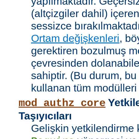
yapılmaktadır. Geçersiz
(altçizgiler dahil) içeren
sessizce bırakılmaktadı
Ortam değişkenleri
, bö
gerektiren bozulmuş me
çevresinden dolanabile
sahiptir. (Bu durum, bu
kullanan tüm modülleri e
Yetkil
mod_authz_core
Taşıyıcıları
Gelişkin yetkilendirme k