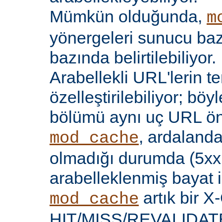
Mümkün olduğunda,
m
yönergeleri sunucu bazı
bazında belirtilebiliyor.
Arabellekli URL'lerin t
özelleştirilebiliyor; böy
bölümü aynı uç URL öne
, ardalanda
mod_cache
olmadığı durumda (5xx 
arabelleklenmiş bayat iç
artık bir X
mod_cache
HIT/MISS/REVALIDATE y