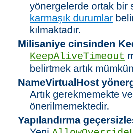
yönergelerde ortak bir 
karmaşık durumlar
bel
kılmaktadır.
Milisaniye cinsinden K
m
KeepAliveTimeout
belirtmek artık mümkün
NameVirtualHost yöner
Artık gerekmemekte ve
önerilmemektedir.
Yapılandırma geçersizle
Yeni
AllowOverride