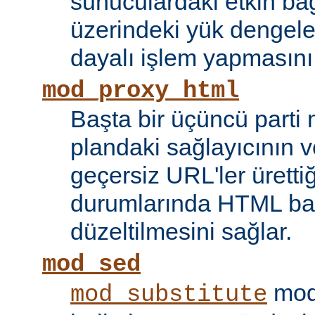
sunuculardaki etkin bağ
üzerindeki yük dengele
dayalı işlem yapmasını
mod_proxy_html
Başta bir üçüncü parti
plandaki sağlayıcının ve
geçersiz URL'ler ürettiği
durumlarında HTML bağ
düzeltilmesini sağlar.
mod_sed
modü
mod_substitute