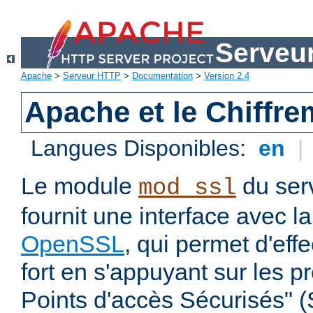
Serveu
Apache
>
Serveur HTTP
>
Documentation
>
Version 2.4
Apache et le Chiffr
Langues Disponibles:
en
|
Le module
du ser
mod_ssl
fournit une interface avec l
OpenSSL
, qui permet d'eff
fort en s'appuyant sur les 
Points d'accès Sécurisés" 