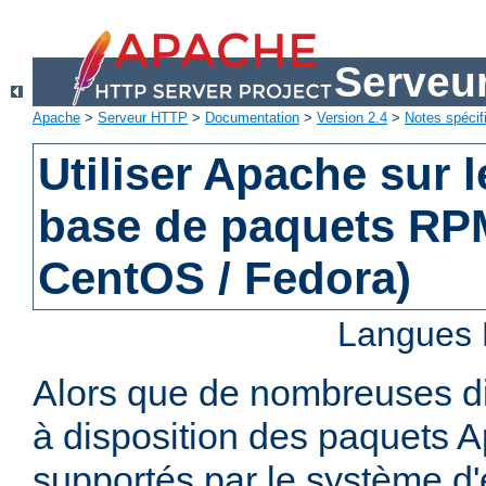
Serveu
Apache
>
Serveur HTTP
>
Documentation
>
Version 2.4
>
Notes spécif
Utiliser Apache sur 
base de paquets RPM
CentOS / Fedora)
Langues 
Alors que de nombreuses di
à disposition des paquets 
supportés par le système d'