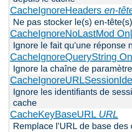
CacheIgnoreHeaders
en-têt
Ne pas stocker le(s) en-tête(s)
CacheIgnoreNoLastMod On|
Ignore le fait qu'une réponse 
CacheIgnoreQueryString On
Ignore la chaîne de paramètre
CacheIgnoreURLSessionIden
Ignore les identifiants de ses
cache
CacheKeyBaseURL
URL
Remplace l'URL de base des 