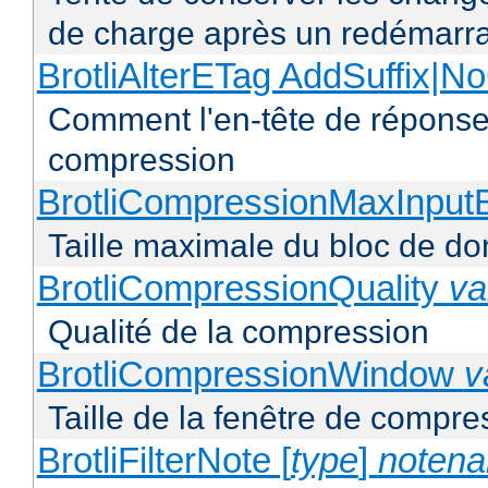
de charge après un redémarra
BrotliAlterETag AddSuffix
Comment l'en-tête de réponse 
compression
BrotliCompressionMaxInput
Taille maximale du bloc de d
BrotliCompressionQuality
va
Qualité de la compression
BrotliCompressionWindow
v
Taille de la fenêtre de compres
BrotliFilterNote [
type
]
noten