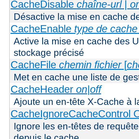
CacheDisable
chaîne-url
|
o
Désactive la mise en cache d
CacheEnable
type de cache
Active la mise en cache des UR
stockage précisé
CacheFile
chemin fichier
[
ch
Met en cache une liste de ges
CacheHeader
on|off
Ajoute un en-tête X-Cache à l
CacheIgnoreCacheControl O
Ignore les en-têtes de requête
depuis le cache