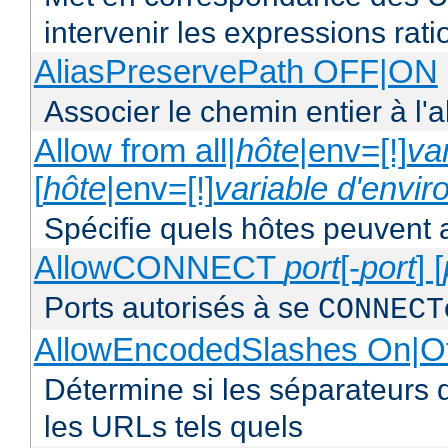
intervenir les expressions rati
AliasPreservePath OFF|ON
Associer le chemin entier à l'a
Allow from all|
hôte
|env=[!]
va
[
hôte
|env=[!]
variable d'envi
Spécifie quels hôtes peuvent 
AllowCONNECT
port
[-
port
] [
Ports autorisés à se
CONNECT
AllowEncodedSlashes On|O
Détermine si les séparateurs 
les URLs tels quels