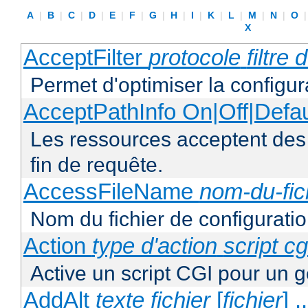
A
|
B
|
C
|
D
|
E
|
F
|
G
|
H
|
I
|
K
|
L
|
M
|
N
|
O
X
AcceptFilter
protocole
filtre
Permet d'optimiser la configur
AcceptPathInfo On|Off|Defau
Les ressources acceptent des
fin de requête.
AccessFileName
nom-du-fic
Nom du fichier de configuratio
Action
type d'action
script cg
Active un script CGI pour un g
AddAlt
texte
fichier
[
fichier
] ..