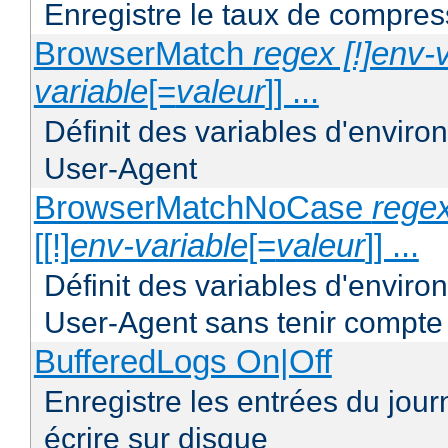
Enregistre le taux de compres
BrowserMatch
regex [!]env-
variable
[=
valeur
]] ...
Définit des variables d'envir
User-Agent
BrowserMatchNoCase
regex
[[!]
env-variable
[=
valeur
]] ...
Définit des variables d'envir
User-Agent sans tenir compte
BufferedLogs On|Off
Enregistre les entrées du jou
écrire sur disque