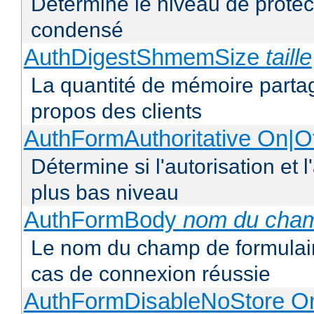
Détermine le niveau de protect
condensé
AuthDigestShmemSize
taille
La quantité de mémoire partag
propos des clients
AuthFormAuthoritative On|Of
Détermine si l'autorisation et 
plus bas niveau
AuthFormBody
nom du cha
Le nom du champ de formulaire
cas de connexion réussie
AuthFormDisableNoStore On