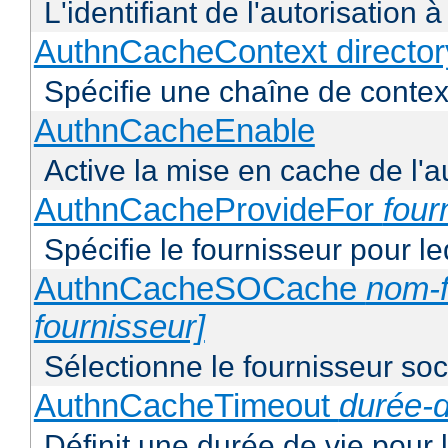
L'identifiant de l'autorisation 
AuthnCacheContext director
Spécifie une chaîne de context
AuthnCacheEnable
Active la mise en cache de l'au
AuthnCacheProvideFor
four
Spécifie le fournisseur pour l
AuthnCacheSOCache
nom-f
fournisseur]
Sélectionne le fournisseur soca
AuthnCacheTimeout
durée-d
Définit une durée de vie pour