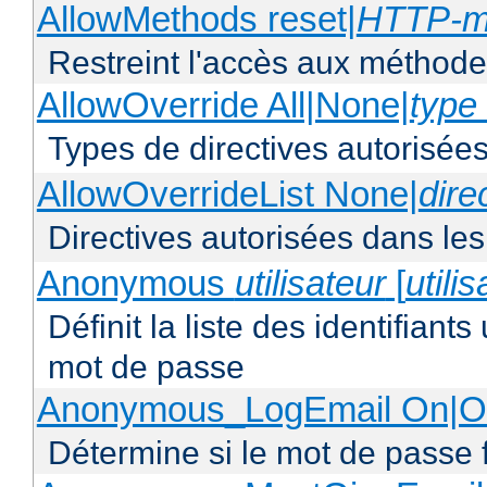
AllowMethods reset|
HTTP-m
Restreint l'accès aux méthod
AllowOverride All|None|
type 
Types de directives autorisées
AllowOverrideList None|
dire
Directives autorisées dans les
Anonymous
utilisateur
[
utili
Définit la liste des identifiant
mot de passe
Anonymous_LogEmail On|Of
Détermine si le mot de passe f