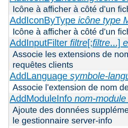
Icône à afficher à côté d'un f
AddIconByType
icône
type 
Icône à afficher à côté d'un f
AddInputFilter
filtre
[;
filtre
...]
e
Associe les extensions de noms 
requêtes clients
AddLanguage
symbole-lang
Associe l'extension de nom de 
AddModuleInfo
nom-module
Ajoute des données supplémen
le gestionnaire server-info