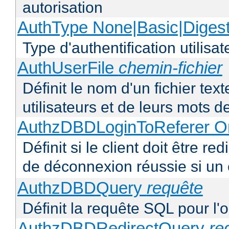
autorisation
AuthType None|Basic|Diges
Type d'authentification utilisat
AuthUserFile
chemin-fichier
Définit le nom d'un fichier text
utilisateurs et de leurs mots 
AuthzDBDLoginToReferer O
Définit si le client doit être 
de déconnexion réussie si un
AuthzDBDQuery
requête
Définit la requête SQL pour l'
AuthzDBDRedirectQuery
re