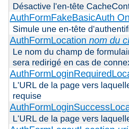
Désactive l'en-tête CacheCont
AuthFormFakeBasicAuth On
Simule une en-tête d'authentif
AuthFormLocation
nom du 
Le nom du champ de formulaire 
sera redirigé en cas de conne
AuthFormLoginRequiredLoc
L'URL de la page vers laquelle 
requise
AuthFormLoginSuccessLoca
L'URL de la page vers laquelle