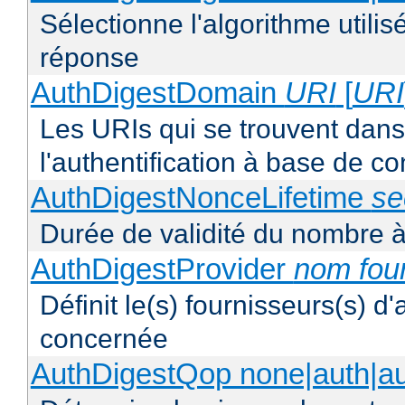
Sélectionne l'algorithme utilis
réponse
AuthDigestDomain
URI
[
URI
Les URIs qui se trouvent dan
l'authentification à base de 
AuthDigestNonceLifetime
se
Durée de validité du nombre à
AuthDigestProvider
nom fou
Définit le(s) fournisseurs(s) d
concernée
AuthDigestQop none|auth|auth