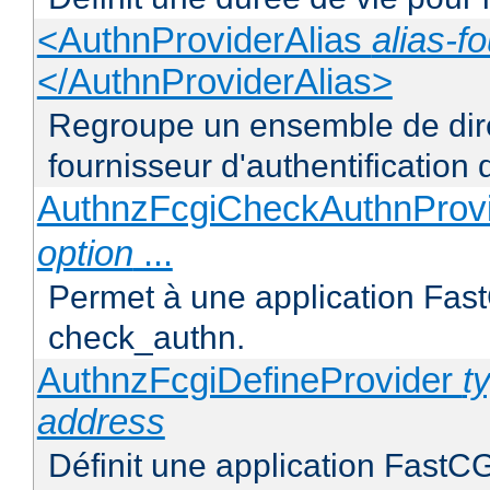
<AuthnProviderAlias
alias-f
</AuthnProviderAlias>
Regroupe un ensemble de direc
fournisseur d'authentification d
AuthnzFcgiCheckAuthnProv
option
...
Permet à une application FastC
check_authn.
AuthnzFcgiDefineProvider
t
address
Définit une application FastCG