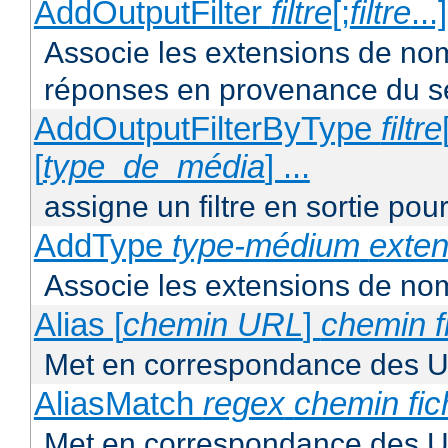
AddOutputFilter
filtre
[;
filtre
...
Associe les extensions de noms 
réponses en provenance du s
AddOutputFilterByType
filtre
[
type_de_média
] ...
assigne un filtre en sortie pou
AddType
type-médium
exten
Associe les extensions de nom
Alias [
chemin URL
]
chemin f
Met en correspondance des U
AliasMatch
regex
chemin fic
Met en correspondance des UR