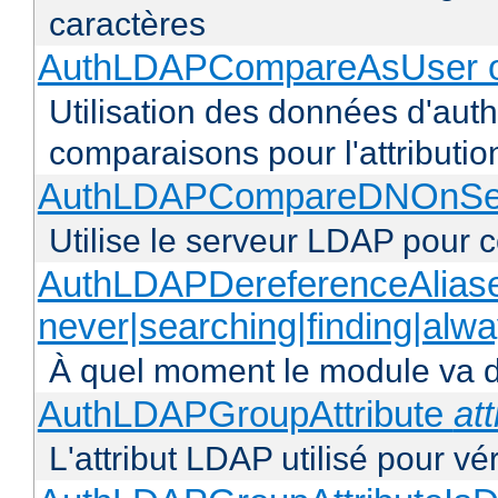
caractères
AuthLDAPCompareAsUser o
Utilisation des données d'authen
comparaisons pour l'attributio
AuthLDAPCompareDNOnServ
Utilise le serveur LDAP pour
AuthLDAPDereferenceAlias
never|searching|finding|alw
À quel moment le module va dé
AuthLDAPGroupAttribute
att
L'attribut LDAP utilisé pour vé