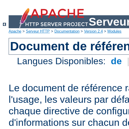
Serveu
Apache
>
Serveur HTTP
>
Documentation
>
Version 2.4
>
Modules
Document de référen
Langues Disponibles:
de
Le document de référence r
l'usage, les valeurs par défa
chaque directive de configu
d'informations sur chacun d