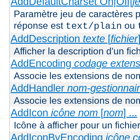
AddDefaultCharset On|Off|
j
Paramètre jeu de caractères p
réponse est
ou
text/plain
AddDescription
texte
[
fichier
Afficher la description d'un fic
AddEncoding
codage
extens
Associe les extensions de nom
AddHandler
nom-gestionnai
Associe les extensions de nom
AddIcon
icône
nom
[
nom
] ...
Icône à afficher pour un fichi
AddIconByEncoding
icône
c