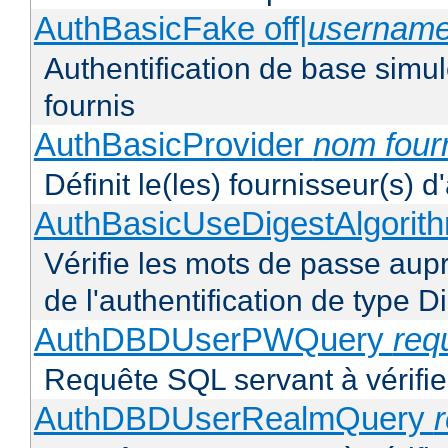
AuthBasicFake off|
usernam
Authentification de base simul
fournis
AuthBasicProvider
nom four
Définit le(les) fournisseur(s) 
AuthBasicUseDigestAlgorit
Vérifie les mots de passe aupr
de l'authentification de type D
AuthDBDUserPWQuery
req
Requête SQL servant à vérifier
AuthDBDUserRealmQuery