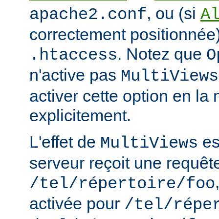
, ou (si
apache2.conf
A
correctement positionnée)
. Notez que
.htaccess
O
n'active pas
MultiViews
activer cette option en l
explicitement.
L'effet de
est
MultiViews
serveur reçoit une requêt
/tel/répertoire/foo
activée pour
/tel/répe