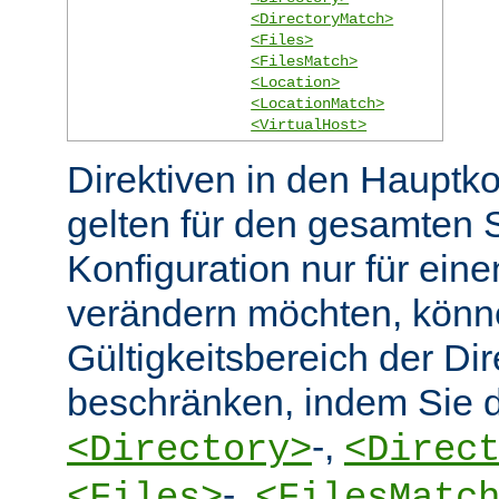
<DirectoryMatch>
<Files>
<FilesMatch>
<Location>
<LocationMatch>
<VirtualHost>
Direktiven in den Hauptko
gelten für den gesamten 
Konfiguration nur für eine
verändern möchten, könn
Gültigkeitsbereich der Dir
beschränken, indem Sie d
-,
<Directory>
<Direc
-,
<Files>
<FilesMatc